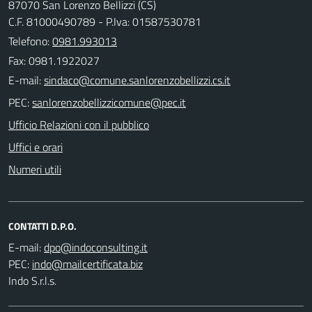
87070 San Lorenzo Bellizzi (CS)
C.F. 81000490789 - P.Iva: 01587530781
Telefono:
0981.993013
Fax: 0981.1922027
E-mail:
PEC:
Ufficio Relazioni con il pubblico
Uffici e orari
Numeri utili
CONTATTI D.P.O.
E-mail:
PEC:
Indo S.r.l.s.