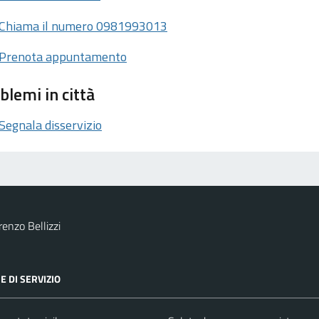
Chiama il numero 0981993013
Prenota appuntamento
blemi in città
Segnala disservizio
enzo Bellizzi
E DI SERVIZIO