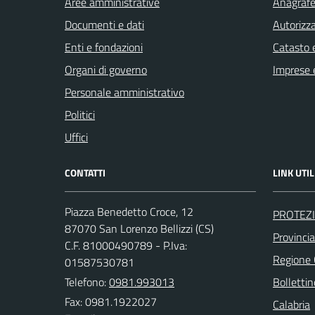
Aree amministrative
Anagrafe 
Documenti e dati
Autorizza
Enti e fondazioni
Catasto e
Organi di governo
Imprese 
Personale amministrativo
Politici
Uffici
CONTATTI
LINK UTIL
Piazza Benedetto Croce, 12
PROTEZI
87070 San Lorenzo Bellizzi (CS)
Provinci
C.F. 81000490789 - P.Iva:
Regione
01587530781
Telefono:
0981.993013
Bollettin
Fax: 0981.1922027
Calabria