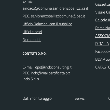
E-mail:
Gazzetta 
Visure C
PEC:
Calcolo 
Ufficio Relazioni con il pubblico
Parco Naz
Uffici e orari
ASSOCIA
Numeri utili
D'ITALIA
Facebook
CONTATTI D.P.O.
BDAP ope
E-mail:
CATASTO
PEC:
Indo S.r.l.s.
Dati monitoraggio
Servizi
C