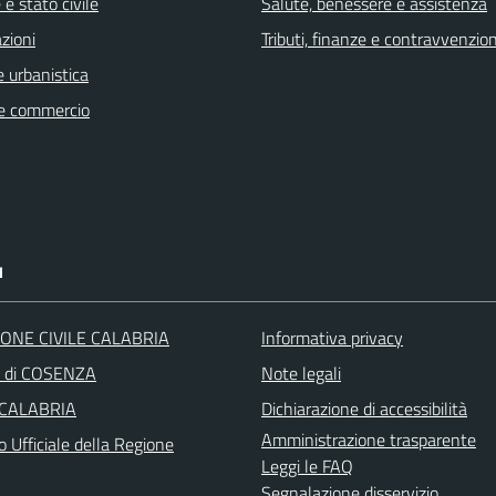
e stato civile
Salute, benessere e assistenza
zioni
Tributi, finanze e contravvenzion
 urbanistica
e commercio
I
ONE CIVILE CALABRIA
Informativa privacy
a di COSENZA
Note legali
 CALABRIA
Dichiarazione di accessibilità
Amministrazione trasparente
o Ufficiale della Regione
Leggi le FAQ
Segnalazione disservizio